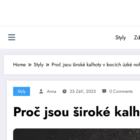
Skip
to
content
Styly
Zd
Home
Styly
Proč jsou široké kalhoty v bocích úzké no
Styly
Anna
25 Září, 2025
0 Comments
Proč jsou široké kal