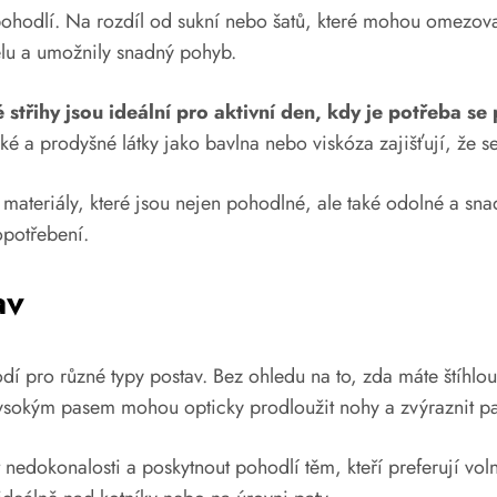
pohodlí. Na rozdíl od sukní nebo šatů, které mohou omezovat 
ělu a umožnily snadný pohyb.
střihy jsou ideální pro aktivní den, kdy je potřeba s
é a prodyšné látky jako bavlna nebo viskóza zajišťují, že se
materiály, které jsou nejen pohodlné, ale také odolné a sna
opotřebení.
av
í pro různé typy postav. Bez ohledu na to, zda máte štíhlou
ysokým pasem mohou opticky prodloužit nohy a zvýraznit pas
edokonalosti a poskytnout pohodlí těm, kteří preferují volně