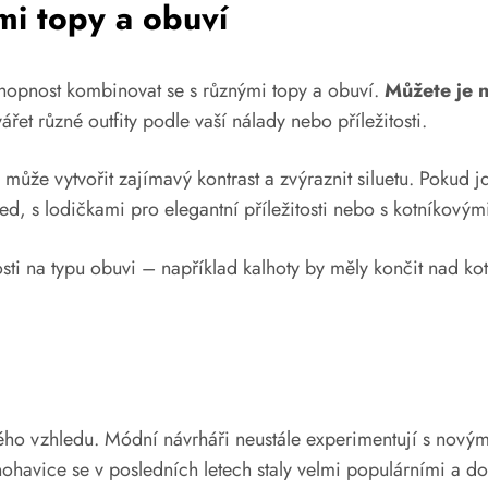
i topy a obuví
chopnost kombinovat se s různými topy a obuví.
Můžete je no
ářet různé outfity podle vaší nálady nebo příležitosti.
že vytvořit zajímavý kontrast a zvýraznit siluetu. Pokud j
led, s lodičkami pro elegantní příležitosti nebo s kotníkový
osti na typu obuvi – například kalhoty by měly končit nad ko
o vzhledu. Módní návrháři neustále experimentují s novými 
ohavice se v posledních letech staly velmi populárními a do