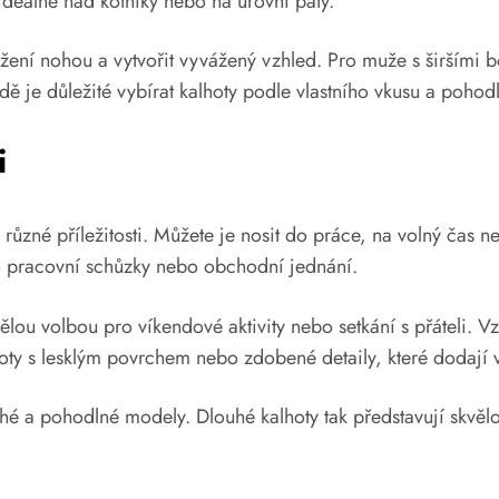
ideálně nad kotníky nebo na úrovni paty.
ní nohou a vytvořit vyvážený vzhled. Pro muže s širšími 
ě je důležité vybírat kalhoty podle vlastního vkusu a pohodl
i
různé příležitosti. Můžete je nosit do práce, na volný čas n
ro pracovní schůzky nebo obchodní jednání.
lou volbou pro víkendové aktivity nebo setkání s přáteli. Vzh
hoty s lesklým povrchem nebo zdobené detaily, které dodají 
 a pohodlné modely. Dlouhé kalhoty tak představují skvělou 