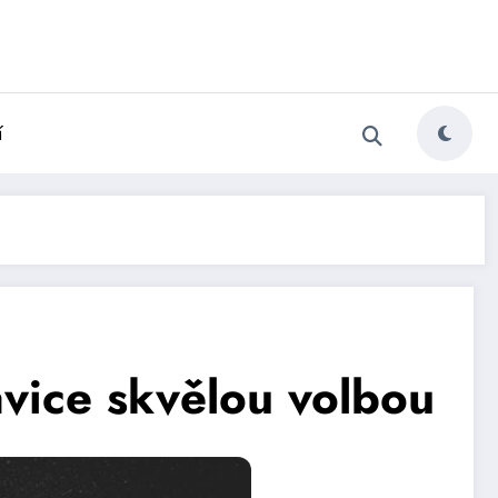
í
avice skvělou volbou