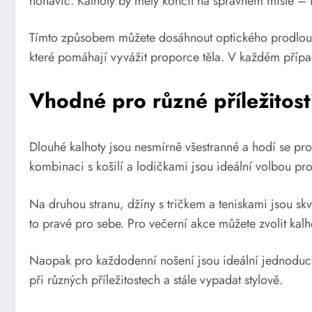
nohavic. Kalhoty by měly končit na správném místě – 
Tímto způsobem můžete dosáhnout optického prodlouže
které pomáhají vyvážit proporce těla. V každém případ
Vhodné pro různé příležitost
Dlouhé kalhoty jsou nesmírně všestranné a hodí se pro 
kombinaci s košilí a lodičkami jsou ideální volbou p
Na druhou stranu, džíny s tričkem a teniskami jsou skvě
to pravé pro sebe. Pro večerní akce můžete zvolit kal
Naopak pro každodenní nošení jsou ideální jednoduché
při různých příležitostech a stále vypadat stylově.