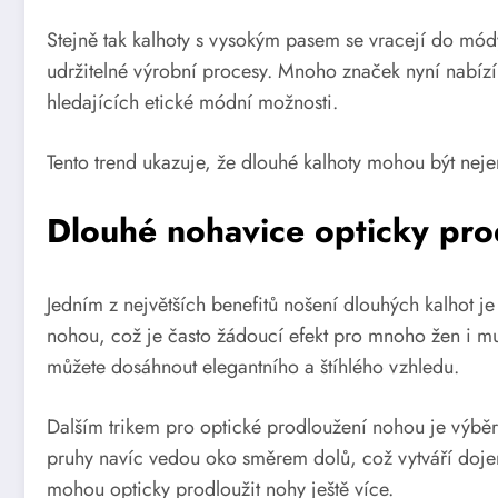
Stejně tak kalhoty s vysokým pasem se vracejí do mód
udržitelné výrobní procesy. Mnoho značek nyní nabízí
hledajících etické módní možnosti.
Tento trend ukazuje, že dlouhé kalhoty mohou být nejen 
Dlouhé nohavice opticky pro
Jedním z největších benefitů nošení dlouhých kalhot je
nohou, což je často žádoucí efekt pro mnoho žen i m
můžete dosáhnout elegantního a štíhlého vzhledu.
Dalším trikem pro optické prodloužení nohou je výběr k
pruhy navíc vedou oko směrem dolů, což vytváří dojem
mohou opticky prodloužit nohy ještě více.