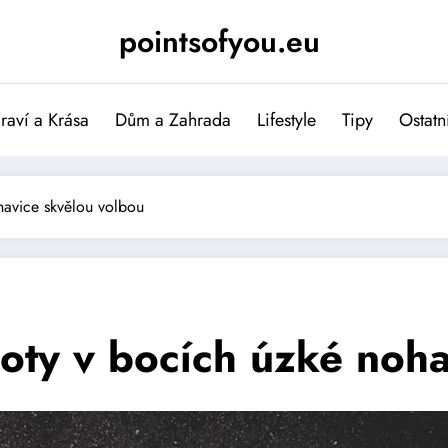
pointsofyou.eu
raví a Krása
Dům a Zahrada
Lifestyle
Tipy
Ostatn
havice skvělou volbou
hoty v bocích úzké noh