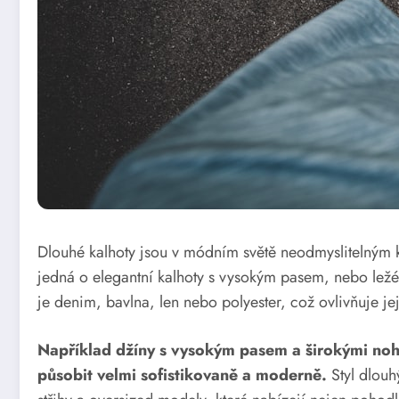
Dlouhé kalhoty jsou v módním světě neodmyslitelným ko
jedná o elegantní kalhoty s vysokým pasem, nebo ležé
je denim, bavlna, len nebo polyester, což ovlivňuje j
Například džíny s vysokým pasem a širokými noh
působit velmi sofistikovaně a moderně.
Styl dlouh