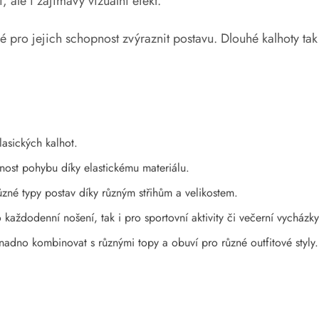
, ale i zajímavý vizuální efekt.
bené pro jejich schopnost zvýraznit postavu. Dlouhé kalhoty t
lasických kalhot.
nost pohybu díky elastickému materiálu.
zné typy postav díky různým střihům a velikostem.
 každodenní nošení, tak i pro sportovní aktivity či večerní vycházky
nadno kombinovat s různými topy a obuví pro různé outfitové styly.