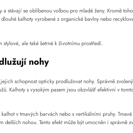
y a stávají se oblíbenou volbou pro mladé ženy. Kromě toho 
 dlouhé kalhoty vyrobené z organické bavlny nebo recyklova
stylové, ale také šetrné k životnímu prostředí.
dlužují nohy
 jejich schopnost opticky prodlužovat nohy. Správně zvolený 
užů. Kalhoty s vysokým pasem jsou obzvlášť efektivní v to
alhot v tmavých barvách nebo s vertikálními pruhy. Tmavé ods
 delších nohou. Tento efekt může být umocněn i správně zv