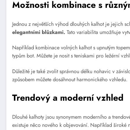
Možnosti kombinace s různým
Jednou z největších výhod dlouhých kalhot je jejich s
elegantními blůzkami.
Tato variabilita umožňuje vytv
Například kombinace volných kalhot s upnutým topem mů
typům bot. Můžete je nosit s teniskami pro ležérní vzh
Důležité je také zvolit správnou délku nohavic v závisl
způsobem můžete dosáhnout harmonického vzhledu.
Trendový a moderní vzhled
Dlouhé kalhoty jsou synonymem moderního a trendovéh
existuje něco nového k objevování. Například široké n