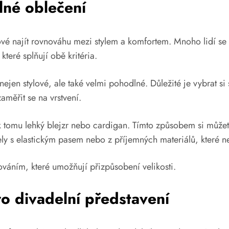
lné oblečení
čové najít rovnováhu mezi stylem a komfortem. Mnoho lidí s
teré splňují obě kritéria.
jen stylové, ale také velmi pohodlné. Důležité je vybrat si s
měřit se na vrstvení.
 tomu lehký blejzr nebo cardigan. Tímto způsobem si můžete p
ely s elastickým pasem nebo z příjemných materiálů, které 
váním, které umožňují přizpůsobení velikosti.
o divadelní představení