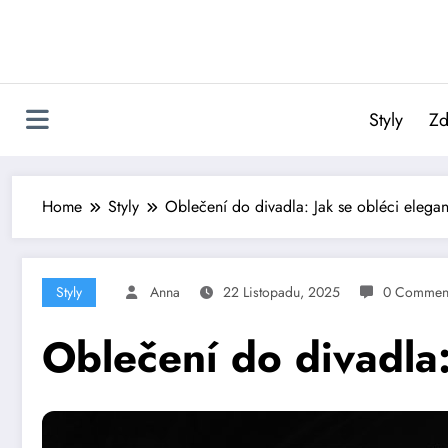
Skip
to
content
Styly
Zd
Home
Styly
Oblečení do divadla: Jak se obléci elega
Styly
Anna
22 Listopadu, 2025
0 Commen
Oblečení do divadla: