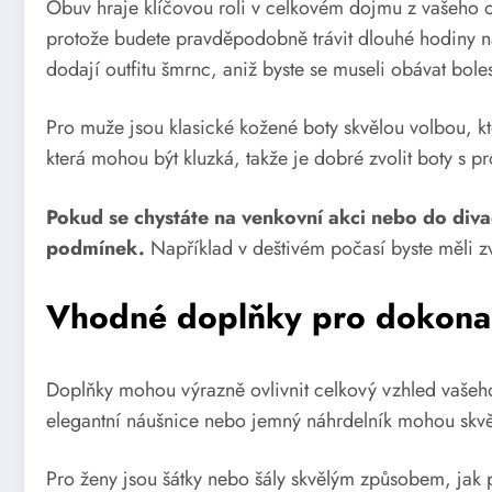
Obuv hraje klíčovou roli v celkovém dojmu z vašeho o
protože budete pravděpodobně trávit dlouhé hodiny na
dodají outfitu šmrnc, aniž byste se museli obávat bole
Pro muže jsou klasické kožené boty skvělou volbou, kt
která mohou být kluzká, takže je dobré zvolit boty s p
Pokud se chystáte na venkovní akci nebo do div
podmínek.
Například v deštivém počasí byste měli zv
Vhodné doplňky pro dokonalý
Doplňky mohou výrazně ovlivnit celkový vzhled vašeho 
elegantní náušnice nebo jemný náhrdelník mohou skvěle
Pro ženy jsou šátky nebo šály skvělým způsobem, jak p