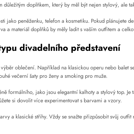
m důležitým doplňkem, který by měl být nejen stylový, ale ta
sti jako peněženku, telefon a kosmetiku. Pokud plánujete de
va a materiál doplňků by měly ladit s vaším outfitem a celk
 typu divadelního představení
š výběr oblečení. Například na klasickou operu nebo balet 
louhé večerní šaty pro ženy a smoking pro muže.
formálního, jako jsou elegantní kalhoty a stylový top. Je 
ete si dovolit více experimentovat s barvami a vzory.
rvy a klasické střihy. Vždy se snažte přizpůsobit svůj outfit