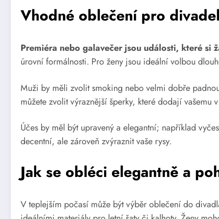
Vhodné oblečení pro divadel
Premiéra nebo galavečer jsou události, které si ž
úrovní formálnosti. Pro ženy jsou ideální volbou dlouhé
Muži by měli zvolit smoking nebo velmi dobře padnoucí 
můžete zvolit výraznější šperky, které dodají vašemu 
Účes by měl být upravený a elegantní; například vyče
decentní, ale zároveň zvýraznit vaše rysy.
Jak se obléci elegantně a po
V teplejším počasí může být výběr oblečení do divadl
ideálními materiály pro letní šaty či kalhoty. Ženy m