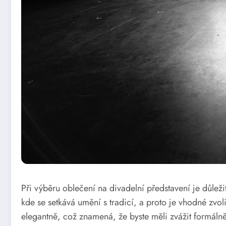
Při výběru oblečení na divadelní představení je důlež
kde se setkává umění s tradicí, a proto je vhodné zvol
elegantně, což znamená, že byste měli zvážit formálněj