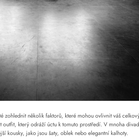
ité zohlednit několik faktorů, které mohou ovlivnit váš cel
it outfit, který odráží úctu k tomuto prostředí. V mnoha div
ší kousky, jako jsou šaty, oblek nebo elegantní kalhoty.