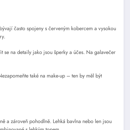
bývají často spojeny s červeným kobercem a vysokou
ry.
it se na detaily jako jsou šperky a účes. Na galavečer
. Nezapomeňte také na make-up – ten by měl být
tně a zároveň pohodlně. Lehká bavlna nebo len jsou
 kombinované s lehkým topem.