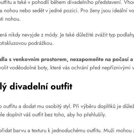
utfitu a také v pohodlí během divadelního představení. Vhod
 nohou nebo sedět v jedné pozici. Pro ženy jsou ideální vo
sti nohou.
erá nikdy nevyjde z módy. Je také důležité zvážit typ podlah
rotiskluzovou podrážkou.
adla s venkovním prostorem, nezapomeňte na počasí a
olit voděodolné boty, které vás ochrání před nepříznivými v
 divadelní outfit
outfitu a dodat mu osobitý styl. Při výběru doplňků je důle
 doplnit váš outfit bez toho, aby ho přehlušily.
řidat barvu a texturu k jednoduchému outfitu. Muži mohou zv