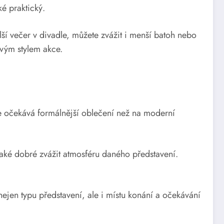
ké praktický.
lší večer v divadle, můžete zvážit i menší batoh nebo
ovým stylem akce.
se očekává formálnější oblečení než na moderní
také dobré zvážit atmosféru daného představení.
 nejen typu představení, ale i místu konání a očekávání