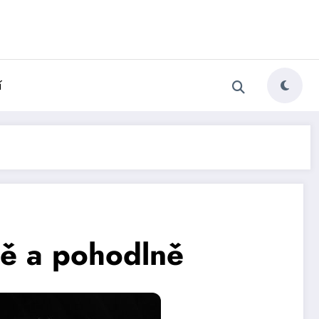
í
ně a pohodlně