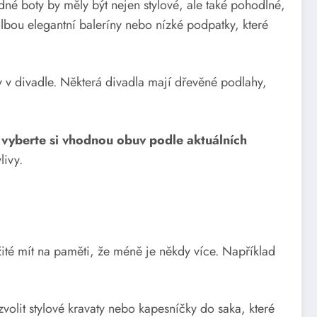
né boty by měly být nejen stylové, ale také pohodlné,
lbou elegantní baleríny nebo nízké podpatky, které
y v divadle. Některá divadla mají dřevěné podlahy,
 vyberte si vhodnou obuv podle aktuálních
livy.
žité mít na paměti, že méně je někdy více. Například
olit stylové kravaty nebo kapesníčky do saka, které