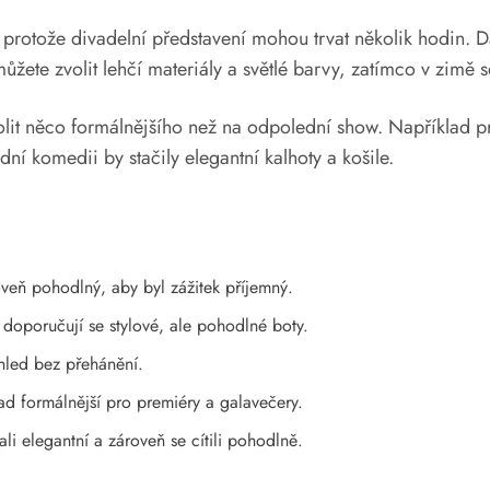
, protože divadelní představení mohou trvat několik hodin. Da
žete zvolit lehčí materiály a světlé barvy, zatímco v zimě se
olit něco formálnějšího než na odpolední show. Například pr
í komedii by stačily elegantní kalhoty a košile.
oveň pohodlný, aby byl zážitek příjemný.
 doporučují se stylové, ale pohodlné boty.
zhled bez přehánění.
ad formálnější pro premiéry a galavečery.
li elegantní a zároveň se cítili pohodlně.