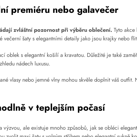
ní premiéru nebo galavečer
ádají zvláštní pozornost při výběru oblečení.
Tyto akce 
 večerní šaty s elegantními detaily jako jsou krajky nebo flit
oblek s elegantní košilí a kravatou. Důležité je také zaměř
vzhledu nádech luxusu.
sané vlasy nebo jemné vlny mohou skvěle doplnit váš outfit
hodlně v teplejším počasí
a výzvou, ale existuje mnoho způsobů, jak se obléci elegan
ohou zvolit maxi šaty s volným střihem nebo elegantní sukně