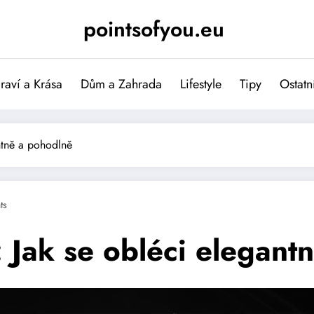
pointsofyou.eu
raví a Krása
Dům a Zahrada
Lifestyle
Tipy
Ostatn
ntně a pohodlně
ts
 Jak se obléci elegant