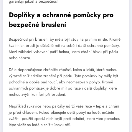
garantují jakost a bezpečnost.
Doplňky a ochranné pomůcky pro
bezpečné bruslení
Bezpečnost při bruslení by měla být vždy na prvním místě. Kromě
kvalitních bruslí je důležité mít na sobě i další ochranné pomůcky.
Mezi základní vybavení patří helma, která chrání hlavu při pádu
nebo nárazu.
Dále doporučujeme chrániče zápěstí, kolen a loktů, které mohou
výrazně snížit riziko zranění při pádu. Tyto pomůcky by měly být
pohodlné a dobře padnoucí, aby neomezovaly pohyb. Kromě
ochranných pomůcek je dobré mít po ruce i další doplňky, které
mohou zvýšit komfort při bruslení.
Například rukavice nebo palčáky udrží vaše ruce v teple a chrání
je před chladem. Pokud plánujete delší pobyt na ledě, můžete
zvážit i použití speciálních brýlí proti oslnění, které vám pomohou
lépe vidět na ledě a snížit únavu očí.