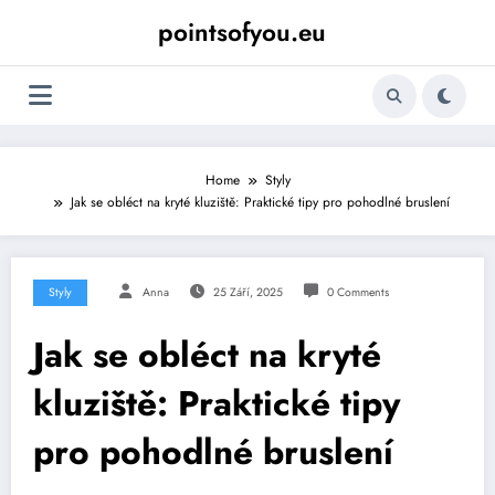
Skip
pointsofyou.eu
to
content
Home
Styly
Jak se obléct na kryté kluziště: Praktické tipy pro pohodlné bruslení
Styly
Anna
25 Září, 2025
0 Comments
Jak se obléct na kryté
kluziště: Praktické tipy
pro pohodlné bruslení