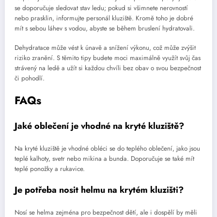
se doporučuje sledovat stav ledu; pokud si všimnete nerovností
nebo prasklin, informujte personál kluziště. Kromě toho je dobré
mít s sebou láhev s vodou, abyste se během bruslení hydratovali.
Dehydratace může vést k únavě a snížení výkonu, což může zvýšit
riziko zranění. S těmito tipy budete moci maximálně využít svůj čas
strávený na ledě a užít si každou chvíli bez obav o svou bezpečnost
či pohodlí.
FAQs
Jaké oblečení je vhodné na kryté kluziště?
Na kryté kluziště je vhodné obléci se do teplého oblečení, jako jsou
teplé kalhoty, svetr nebo mikina a bunda. Doporučuje se také mít
teplé ponožky a rukavice.
Je potřeba nosit helmu na krytém kluzišti?
Nosí se helma zejména pro bezpečnost dětí, ale i dospělí by měli