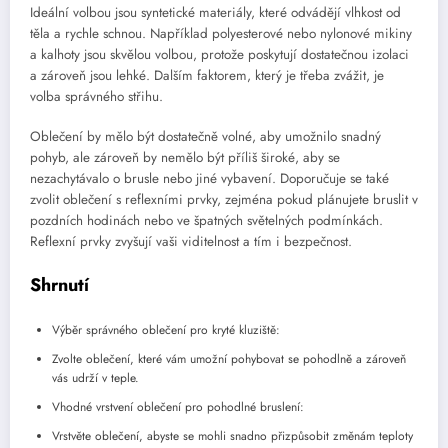
Ideální volbou jsou syntetické materiály, které odvádějí vlhkost od
těla a rychle schnou. Například polyesterové nebo nylonové mikiny
a kalhoty jsou skvělou volbou, protože poskytují dostatečnou izolaci
a zároveň jsou lehké. Dalším faktorem, který je třeba zvážit, je
volba správného střihu.
Oblečení by mělo být dostatečně volné, aby umožnilo snadný
pohyb, ale zároveň by nemělo být příliš široké, aby se
nezachytávalo o brusle nebo jiné vybavení. Doporučuje se také
zvolit oblečení s reflexními prvky, zejména pokud plánujete bruslit v
pozdních hodinách nebo ve špatných světelných podmínkách.
Reflexní prvky zvyšují vaši viditelnost a tím i bezpečnost.
Shrnutí
Výběr správného oblečení pro kryté kluziště:
Zvolte oblečení, které vám umožní pohybovat se pohodlně a zároveň
vás udrží v teple.
Vhodné vrstvení oblečení pro pohodlné bruslení:
Vrstvěte oblečení, abyste se mohli snadno přizpůsobit změnám teploty