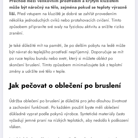
Přechod mezi venkovním prostředím a krytým kluzištěm
může být náročný na tělo, zejména pokud se teploty výrazně
liší.
Před vstupem na kluziště je dobré se zahřát provedením
několika jednoduchých cviků nebo protahovacích cvičení. Tímto
způsobem připravíte své svaly na fyzickou aktivitu a snížíte riziko
zranění.
Je také důležité mít na paměti, že po delším pobytu na ledě může
být návrat do teplejšího prostředí nepříjemný. Doporučuje se mít
po ruce teplou bundu nebo svetr, který si můžete obléct po
skončení bruslení. Tímto způsobem minimalizujete šok z teplotní
změny a udržíte své tělo v teple.
Jak pečovat o oblečení po bruslení
Údržba oblečení po bruslení je důležitá pro jeho dlouhou životnost
a zachování funkčnosti. Po každém použití byste měli oblečení
důkladně vyprat podle pokynů výrobce. Syntetické materiály často
vyžadují jemné praní na nízkých teplotách, aby nedošlo k poškození
vláken.