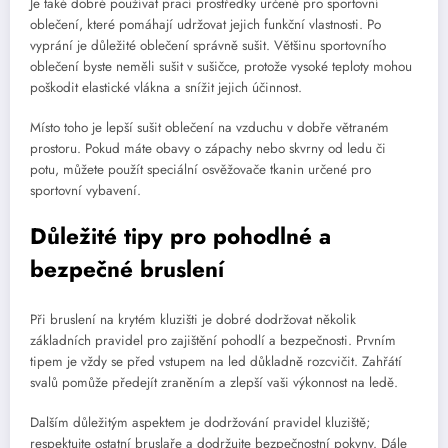
Je také dobré používat prací prostředky určené pro sportovní
oblečení, které pomáhají udržovat jejich funkční vlastnosti. Po
vyprání je důležité oblečení správně sušit. Většinu sportovního
oblečení byste neměli sušit v sušičce, protože vysoké teploty mohou
poškodit elastické vlákna a snížit jejich účinnost.
Místo toho je lepší sušit oblečení na vzduchu v dobře větraném
prostoru. Pokud máte obavy o zápachy nebo skvrny od ledu či
potu, můžete použít speciální osvěžovače tkanin určené pro
sportovní vybavení.
Důležité tipy pro pohodlné a
bezpečné bruslení
Při bruslení na krytém kluzišti je dobré dodržovat několik
základních pravidel pro zajištění pohodlí a bezpečnosti. Prvním
tipem je vždy se před vstupem na led důkladně rozcvičit. Zahřátí
svalů pomůže předejít zraněním a zlepší vaši výkonnost na ledě.
Dalším důležitým aspektem je dodržování pravidel kluziště;
respektujte ostatní bruslaře a dodržujte bezpečnostní pokyny. Dále