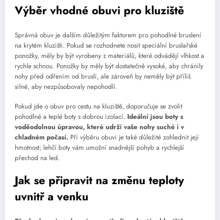
Výběr vhodné obuvi pro kluziště
Správná obuv je dalším důležitým faktorem pro pohodlné bruslení
na krytém kluzišti. Pokud se rozhodnete nosit speciální bruslařské
ponožky, měly by být vyrobeny z materiálů, které odvádějí vlhkost a
rychle schnou. Ponožky by měly být dostatečně vysoké, aby chránily
nohy před odřením od bruslí, ale zároveň by neměly být příliš
silné, aby nezpůsobovaly nepohodlí.
Pokud jde o obuv pro cestu na kluziště, doporučuje se zvolit
pohodlné a teplé boty s dobrou izolací.
Ideální jsou boty s
voděodolnou úpravou, které udrží vaše nohy suché i v
chladném počasí.
Při výběru obuvi je také důležité zohlednit její
hmotnost; lehčí boty vám umožní snadnější pohyb a rychlejší
přechod na led.
Jak se připravit na změnu teploty
uvnitř a venku