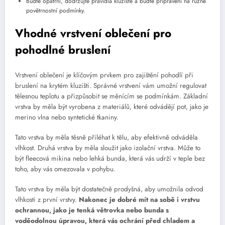
Buďte opatrní, dodržujte pravidla kluziště a buďte připraveni na různé
povětrnostní podmínky.
Vhodné vrstvení oblečení pro
pohodlné bruslení
Vrstvení oblečení je klíčovým prvkem pro zajištění pohodlí při
bruslení na krytém kluzišti. Správné vrstvení vám umožní regulovat
tělesnou teplotu a přizpůsobit se měnícím se podmínkám. Základní
vrstva by měla být vyrobena z materiálů, které odvádějí pot, jako je
merino vlna nebo syntetické tkaniny.
Tato vrstva by měla těsně přiléhat k tělu, aby efektivně odváděla
vlhkost. Druhá vrstva by měla sloužit jako izolační vrstva. Může to
být fleecová mikina nebo lehká bunda, která vás udrží v teple bez
toho, aby vás omezovala v pohybu.
Tato vrstva by měla být dostatečně prodyšná, aby umožnila odvod
vlhkosti z první vrstvy.
Nakonec je dobré mít na sobě i vrstvu
ochrannou, jako je tenká větrovka nebo bunda s
voděodolnou úpravou, která vás ochrání před chladem a