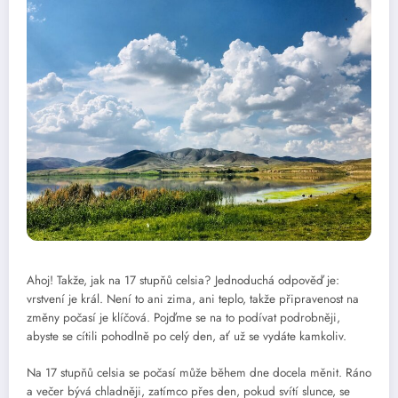
Ahoj! Takže, jak na 17 stupňů celsia? Jednoduchá odpověď je:
vrstvení je král. Není to ani zima, ani teplo, takže připravenost na
změny počasí je klíčová. Pojďme se na to podívat podrobněji,
abyste se cítili pohodlně po celý den, ať už se vydáte kamkoliv.
Na 17 stupňů celsia se počasí může během dne docela měnit. Ráno
a večer bývá chladněji, zatímco přes den, pokud svítí slunce, se