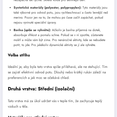
nezapáchá tak rychle. Skvělá volba pro aktivnější den.
Syntetické materiály (polyester, polypropylen):
Tyto materiály jsou
také výborné pro odvod potu, jsou rychleschnoucí a často levnější než
merino. Pozor jen na to, že mohou po čase začít zapáchat, pokud
nejsou vyvinuté speciální úpravy.
Bavlna (spíše se vyhněte):
Ačkoliv je bavlna příjemná na dotek,
absorbuje vlhkost a pomalu schne. Pokud se v ní zpotíte, zůstanete
mokří a může vám být zima. Pro nenáročné aktivity, kde se nebudete
potit, to jde. Pro jakékoliv dynamické aktivity se jí ale vyhněte.
Volba střihu
Ideální je, aby byla tato vrstva spíše přiléhavá, ale ne stahující. Tím
se zajistí efektivní odvod potu. Dlouhý nebo krátký rukáv záleží na
preferencích a jak moc se očekává chlad.
Druhá vrstva: Střední (izolační)
Tato vrstva má za úkol udržet vás v teple tím, že zachycuje teplý
vzduch u těla.