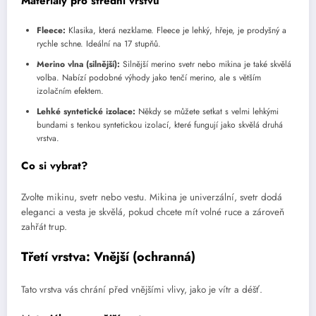
Materiály pro střední vrstvu
Fleece:
Klasika, která nezklame. Fleece je lehký, hřeje, je prodyšný a
rychle schne. Ideální na 17 stupňů.
Merino vlna (silnější):
Silnější merino svetr nebo mikina je také skvělá
volba. Nabízí podobné výhody jako tenčí merino, ale s větším
izolačním efektem.
Lehké syntetické izolace:
Někdy se můžete setkat s velmi lehkými
bundami s tenkou syntetickou izolací, které fungují jako skvělá druhá
vrstva.
Co si vybrat?
Zvolte mikinu, svetr nebo vestu. Mikina je univerzální, svetr dodá
eleganci a vesta je skvělá, pokud chcete mít volné ruce a zároveň
zahřát trup.
Třetí vrstva: Vnější (ochranná)
Tato vrstva vás chrání před vnějšími vlivy, jako je vítr a déšť.