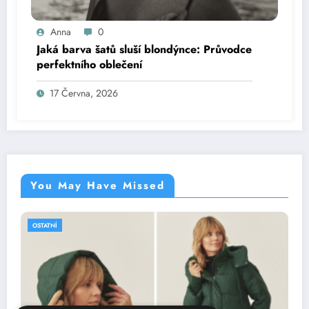
Anna
0
Jaká barva šatů sluší blondýnce: Průvodce
perfektního oblečení
17 Června, 2026
You May Have Missed
OSTATNÍ