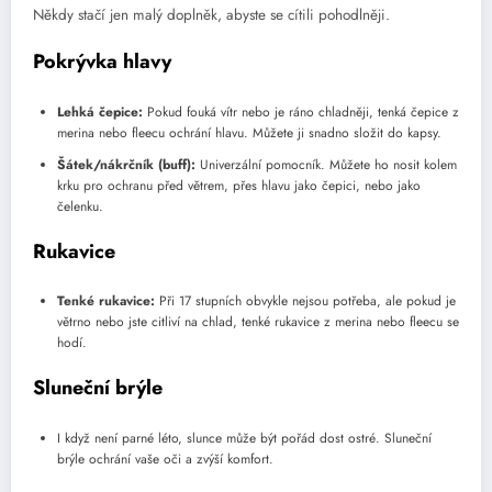
Někdy stačí jen malý doplněk, abyste se cítili pohodlněji.
Pokrývka hlavy
Lehká čepice:
Pokud fouká vítr nebo je ráno chladněji, tenká čepice z
merina nebo fleecu ochrání hlavu. Můžete ji snadno složit do kapsy.
Šátek/nákrčník (buff):
Univerzální pomocník. Můžete ho nosit kolem
krku pro ochranu před větrem, přes hlavu jako čepici, nebo jako
čelenku.
Rukavice
Tenké rukavice:
Při 17 stupních obvykle nejsou potřeba, ale pokud je
větrno nebo jste citliví na chlad, tenké rukavice z merina nebo fleecu se
hodí.
Sluneční brýle
I když není parné léto, slunce může být pořád dost ostré. Sluneční
brýle ochrání vaše oči a zvýší komfort.