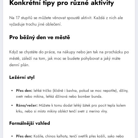
Konkrétní tipy pro různé aktivity
Na 17 stupňů se můžete věnovat spoustě aktivit. Každá z nich ale
vyžaduje trochu jiné oblečení.
Pro běžný den ve městě
Když se chystáte do práce, na nákupy nebo jen tak na procházku po
městě, záleží na tom, jak moc se budete pohybovat a jaký máte
denní plán.
Ležérní styl
Přes den:
lehké tričko (klidně i bavlna, pokud se moc nepotíte), džíny,
svetr nebo mikina, lehká džínová nebo bomber bunda.
Ráno/večer:
Můžete k tomu dodat lehký šátek pro pocit tepla kolem
krku, nebo si místo mikiny obléct tenčí svetr z merino vlny.
Formálnější vzhled
Přes den:
Košile, chinos kalhoty, tenčí svetřík přes košili, sako nebo