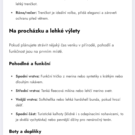
lehký trenčkot.
Ráno/večer:
Trenčkot je ideální volba, přidá eleganci a zároveň
ochranu před větrem.
Na procházku a lehké výlety
Pokud plánujete strávit nějaký čas venku v přírodě, pohodlí a
funkčnost jsou na prvním místě.
Pohodlné a funkční
Spodní vrstva:
Funkční tričko z merina nebo syntetiky s krátkým nebo
dlouhým rukávem.
Střední vrstva:
Tenká fleecová mikina nebo lehčí merino svetr.
Vnější vrstva:
Softshellka nebo lehká hardshell bunda, pokud hrozí
déšť.
Spodní část:
Turistické kalhoty (klidně i s odepínacími nohavicemi, to
je skvělá vychytávka) nebo pevnější džíny pro nenáročný terén.
Boty a doplňky