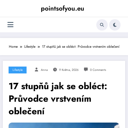
Skip
pointsofyou.eu
to
content
Home
Lifestyle
17 stupňů jak se obléct: Průvodce vrstvením oblečení
Lifestyle
Anna
9 Května, 2026
0 Comments
17 stupňů jak se obléct:
Průvodce vrstvením
oblečení