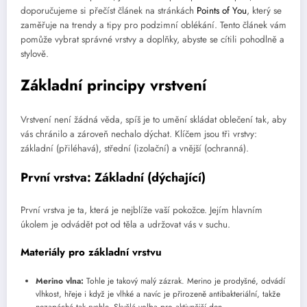
doporučujeme si přečíst článek na stránkách
Points of You
, který se
zaměřuje na trendy a tipy pro podzimní oblékání. Tento článek vám
pomůže vybrat správné vrstvy a doplňky, abyste se cítili pohodlně a
stylově.
Základní principy vrstvení
Vrstvení není žádná věda, spíš je to umění skládat oblečení tak, aby
vás chránilo a zároveň nechalo dýchat. Klíčem jsou tři vrstvy:
základní (přiléhavá), střední (izolační) a vnější (ochranná).
První vrstva: Základní (dýchající)
První vrstva je ta, která je nejblíže vaší pokožce. Jejím hlavním
úkolem je odvádět pot od těla a udržovat vás v suchu.
Materiály pro základní vrstvu
Merino vlna:
Tohle je takový malý zázrak. Merino je prodyšné, odvádí
vlhkost, hřeje i když je vlhké a navíc je přirozeně antibakteriální, takže