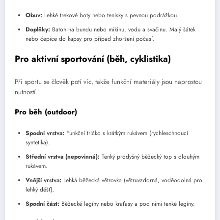
Obuv:
Lehké trekové boty nebo tenisky s pevnou podrážkou.
Doplňky:
Batoh na bundu nebo mikinu, vodu a svačinu. Malý šátek
nebo čepice do kapsy pro případ zhoršení počasí.
Pro aktivní sportování (běh, cyklistika)
Při sportu se člověk potí víc, takže funkční materiály jsou naprostou
nutností.
Pro běh (outdoor)
Spodní vrstva:
Funkční tričko s krátkým rukávem (rychleschnoucí
syntetika).
Střední vrstva (nepovinná):
Tenký prodyšný běžecký top s dlouhým
rukávem.
Vnější vrstva:
Lehká běžecká větrovka (větruvzdorná, voděodolná pro
lehký déšť).
Spodní část:
Běžecké legíny nebo kraťasy a pod nimi tenké legíny.