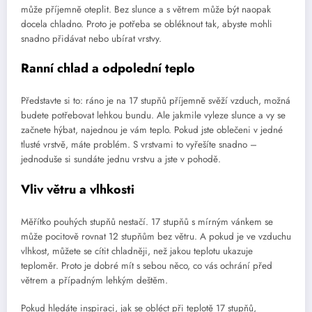
může příjemně oteplit. Bez slunce a s větrem může být naopak
docela chladno. Proto je potřeba se obléknout tak, abyste mohli
snadno přidávat nebo ubírat vrstvy.
Ranní chlad a odpolední teplo
Představte si to: ráno je na 17 stupňů příjemně svěží vzduch, možná
budete potřebovat lehkou bundu. Ale jakmile vyleze slunce a vy se
začnete hýbat, najednou je vám teplo. Pokud jste oblečeni v jedné
tlusté vrstvě, máte problém. S vrstvami to vyřešíte snadno –
jednoduše si sundáte jednu vrstvu a jste v pohodě.
Vliv větru a vlhkosti
Měřítko pouhých stupňů nestačí. 17 stupňů s mírným vánkem se
může pocitově rovnat 12 stupňům bez větru. A pokud je ve vzduchu
vlhkost, můžete se cítit chladněji, než jakou teplotu ukazuje
teploměr. Proto je dobré mít s sebou něco, co vás ochrání před
větrem a případným lehkým deštěm.
Pokud hledáte inspiraci, jak se obléct při teplotě 17 stupňů,