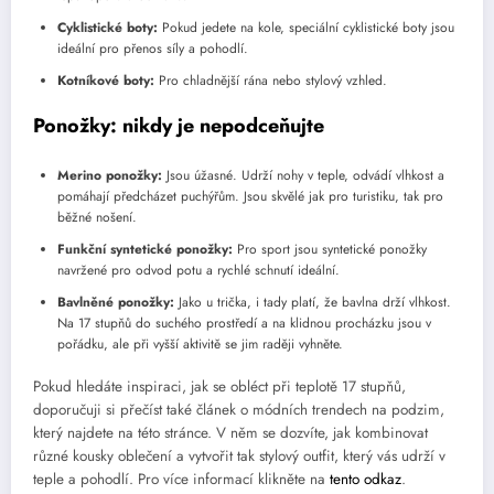
Cyklistické boty:
Pokud jedete na kole, speciální cyklistické boty jsou
ideální pro přenos síly a pohodlí.
Kotníkové boty:
Pro chladnější rána nebo stylový vzhled.
Ponožky: nikdy je nepodceňujte
Merino ponožky:
Jsou úžasné. Udrží nohy v teple, odvádí vlhkost a
pomáhají předcházet puchýřům. Jsou skvělé jak pro turistiku, tak pro
běžné nošení.
Funkční syntetické ponožky:
Pro sport jsou syntetické ponožky
navržené pro odvod potu a rychlé schnutí ideální.
Bavlněné ponožky:
Jako u trička, i tady platí, že bavlna drží vlhkost.
Na 17 stupňů do suchého prostředí a na klidnou procházku jsou v
pořádku, ale při vyšší aktivitě se jim raději vyhněte.
Pokud hledáte inspiraci, jak se obléct při teplotě 17 stupňů,
doporučuji si přečíst také článek o módních trendech na podzim,
který najdete na této stránce. V něm se dozvíte, jak kombinovat
různé kousky oblečení a vytvořit tak stylový outfit, který vás udrží v
teple a pohodlí. Pro více informací klikněte na
tento odkaz
.