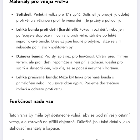
Materiály pro vnější vrstvu
Softshell:
Perfektní volba pro 17 stupňů. Softshell je prodyšný, odolný
proti větru a většinou i proti lehkému dešti. Je pružný a pohodlný.
Lehká bunda proti dešti (hardshell):
Pokud hrozí déšť, nebo jen
potřebujete stoprocentní ochranu proti větru, sáhněte po lehké
nepromokavé bundě. Dnes už jsou hodně prodyšné, takže se v ní
nebudete potit jako v igelitovém pytli.
Džínová bunda:
Pro styl spíš než pro funkčnost. Chrání před mírným
větrem, ale proti dešti nepomůže a není příliš izolační. Ideální pro
suchý a slunečný den, kdy víte, že se počasí nezvrtne k horšímu.
Lehká prošívaná bunda:
Může být tenká prošívaná bunda s
primaloftem nebo jinou syntetickou výplní. Poskytne dostatečnou
izolaci a ochranu proti větru.
Funkčnost nade vše
Tato vrstva by měla být dostatečně volná, aby se pod ní vešly ostatní
vrstvy, ale zároveň ne příliš objemná. Důležité jsou také detaily jako
stahovací manžety a kapuce.