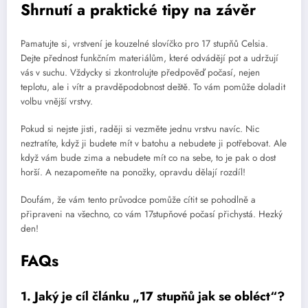
Shrnutí a praktické tipy na závěr
Pamatujte si, vrstvení je kouzelné slovíčko pro 17 stupňů Celsia.
Dejte přednost funkčním materiálům, které odvádějí pot a udržují
vás v suchu. Vždycky si zkontrolujte předpověď počasí, nejen
teplotu, ale i vítr a pravděpodobnost deště. To vám pomůže doladit
volbu vnější vrstvy.
Pokud si nejste jisti, raději si vezměte jednu vrstvu navíc. Nic
neztratíte, když ji budete mít v batohu a nebudete ji potřebovat. Ale
když vám bude zima a nebudete mít co na sebe, to je pak o dost
horší. A nezapomeňte na ponožky, opravdu dělají rozdíl!
Doufám, že vám tento průvodce pomůže cítit se pohodlně a
připraveni na všechno, co vám 17stupňové počasí přichystá. Hezký
den!
FAQs
1. Jaký je cíl článku „17 stupňů jak se obléct“?